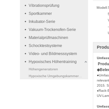
Vibrationsprüfung
Modell:
Sportkammer
Inkubator-Serie
Vakuum-Trockenofen-Serie
Materialprüfmaschinen
Schocktestsysteme
Produ
Video- und Bildmesssystem
Umfass
Hypoxisches Höhentraining
Produ
Höhengeneratoren
◆
Bele
●Umfass
Hypoxische Umgebungskammern (Vollklima).
relevant
2015.
S
Rack-B
●
UV-Lamp
Umfass