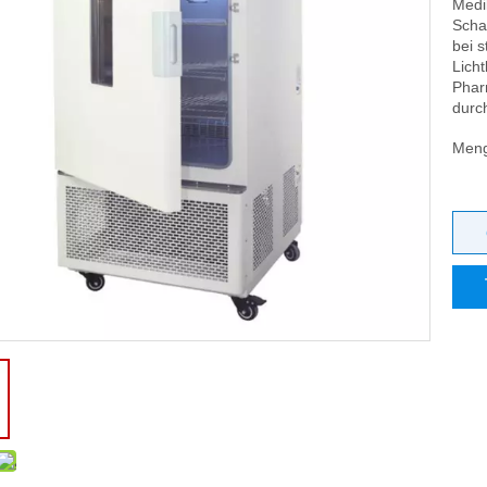
Medi
Scha
bei s
Lich
Phar
durc
Meng