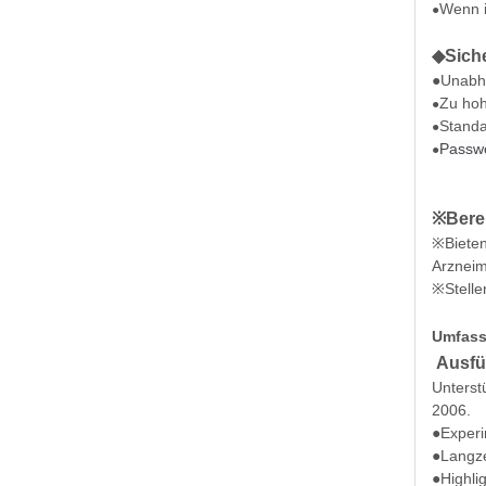
Wenn i
●
◆Siche
●
Unabh
Zu hoh
●
Stand
●
Passwo
●
※Berei
※Bieten
Arzneim
※Stelle
Umfass
Ausfüh
Unterst
2006.
●Exper
●Langz
●Highli