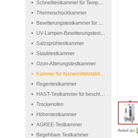
Schnelltestkammer für Temperaturwechsel
Thermoschockkammer
Bewitterungstestkammer für Xenonlampen
UV-Lampen-Bewitterungstestkammer
Salzsprühtestkammer
Staubtestkammer
Ozon-Alterungstestkammer
Kammer für Arzneimittelstabilitätstests
Regentestkammer
HAST-Testkammer für beschleunigte Alterung
Trockenofen
Höhentestkammer
AGREE-Testkammer
Anteil an:
Begehbare Testkammer