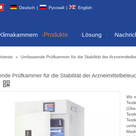
Deutsch
|
Pусский
|
English
Produkte
Klimakammern
Lösung
Nachric
tstests
»
Umfassende Prüfkammer für die Stabilität der Arzneimitt
nde Prüfkammer für die Stabilität der Arzneimittelbel
Wir 
Test
(Übe
Test
Test
umfa
Medi