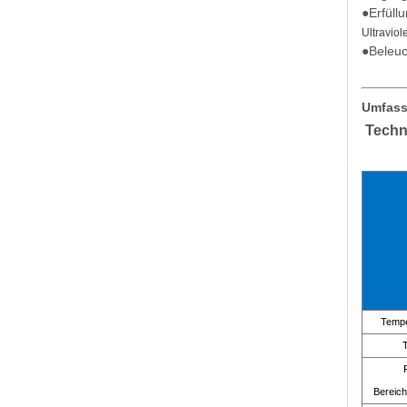
●Erfüll
Ultraviol
●
Beleuc
Umfass
Techn
Tempe
T
Bereich