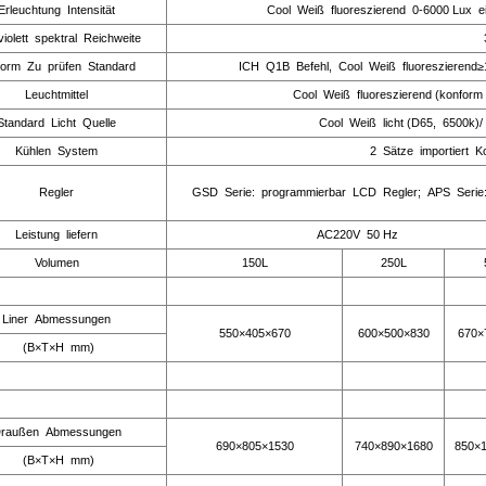
Erleuchtung Intensität
Cool Weiß fluoreszierend 0-6000 Lux ei
violett spektral Reichweite
form Zu prüfen Standard
ICH Q1B Befehl, Cool Weiß fluoreszierend≥
Leuchtmittel
Cool Weiß fluoreszierend (konform
Standard Licht Quelle
Cool Weiß licht (D65, 6500k)
Kühlen System
2 Sätze importiert 
Regler
GSD Serie: programmierbar LCD Regler; APS Serie:
Leistung liefern
AC220V 50 Hz
Volumen
150L
250L
Liner Abmessungen
550×405×670
600×500×830
670×
(B×T×H mm)
raußen Abmessungen
690×805×1530
740×890×1680
850×
(B×T×H mm)