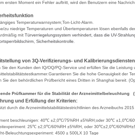
m ersten Moment ein Fehler auftritt, wird den Benutzern eine Nachricht 
rheitsfunktion
ängiges Temperaturwarnsystem;Ton-Licht-Alarm.
e/zu niedrige Temperaturen und Übertemperaturen lösen ebenfalls d
ardmäßig mit
Türverriegelungssystem verhindert, dass die UV-Strahlung
rtsperrbildschirm, Sicherheitskontrolle.
tstellung von 3Q-Verifizierungs- und Kalibrierungsdiensten
 Sie den Kunden den IQ/OQ/PQ-Service und erfüllen Sie die Leistung
ittelstabilitätstestkammer.Garantieren Sie die hohe Genauigkeit der Te
n Sie den behördlichen Prüfbericht eines Dritten in Shanghai bereit. (O
ende Prüfkammer für die Stabilität der Arzneimittelbeleuchtun
rung und Erfüllung der Kriterien:
ützt durch die Arzneimittelstabilitätstestrichtlinien des Arzneibuchs 
iment beschleunigen: 40℃ ±2,0℃/75%RH ±5%RH;oder 30℃ ±1,0℃/60
eitexperiment: 25℃ ±2,0℃/60%RH ±5%RH, oder 30℃±2,0℃/60%RH±
ght-Beleuchtungsexperiment: 4500 ± 500LX 10 Tage