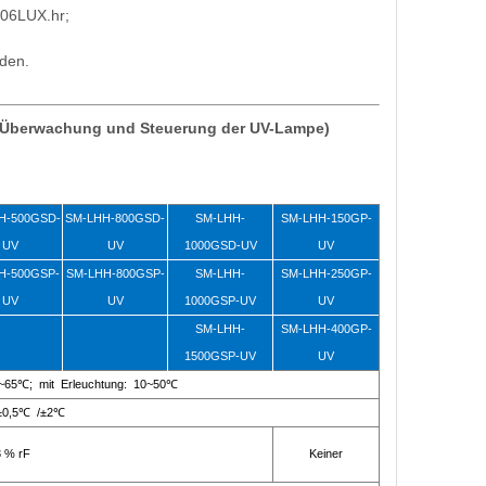
06LUX.hr;
den.
g (Überwachung und Steuerung der UV-Lampe)
H-500GSD-
SM-LHH-800GSD-
SM-LHH-
SM-LHH-150GP-
UV
UV
1000GSD-UV
UV
H-500GSP-
SM-LHH-800GSP-
SM-LHH-
SM-LHH-250GP-
UV
UV
1000GSP-UV
UV
SM-LHH-
SM-LHH-400GP-
1500GSP-UV
UV
~65℃; mit Erleuchtung: 10~50℃
±0,5℃ /±2℃
3 % rF
Keiner