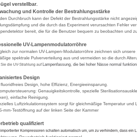
gel verstellbar
.
wachung und Kontrolle der Bestrahlungsstärke
den Durchbruch kann der Defekt der Bestrahlungsstärke nicht angeze
lungsdämpfung und die durch das Experiment verursachten Fehler verr
endetektor bereit, die für die Benutzer bequem zu beobachten und zu 
essionelle UV-Lampenmodulatorröhre
gleich zur normalen UV-Lampen-Modulatorröhre zeichnen sich unsere 
äßige spektrale Pulververteilung aus und vermeiden so die durch Alte
Lampenfassung, die bei hoher Nässe normal funktion
 Sie die UV-Strahlung auf
nisiertes Design
fluoridfreies Design, hohe Effizienz, Energieeinsparung.
omputersteuerung: Genauigkeitskontrolle, spezielle Sterilisationsauskl
cken), einfache Reinigung.
ezielles Luftzirkulationssystem sorgt für gleichmäßige Temperatur und L
5-mm-Testöffnung auf der linken Seite der Kammer
betrieb qualifiziert
 importierter Kompressoren schalten automatisch um, um zu verhindern, dass ein Lang