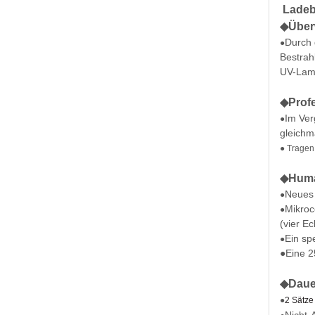
Ladebü
◆
Über
Durch 
●
Bestrah
UV-Lamp
◆
Prof
Im Ver
●
gleichm
● Tragen
◆
Huma
Neues 
●
Mikroc
●
(vier E
Ein sp
●
●Eine 2
◆
Dauer
●
2 Sätze