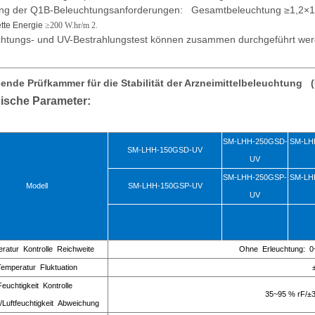
ung der Q1B-Beleuchtungsanforderungen: Gesamtbeleuchtung ≥1,2×1
ette Energie
≥200 W.hr/m 2.
htungs- und UV-Bestrahlungstest können zusammen durchgeführt wer
ende Prüfkammer für die Stabilität der Arzneimittelbeleuchtun
ische Parameter:
SM-LHH-250GSD-
SM-LH
SM-LHH-150GSD-UV
UV
SM-LHH-250GSP-
SM-LH
Modell
SM-LHH-150GSP-UV
UV
ratur Kontrolle Reichweite
Ohne Erleuchtung: 0
emperatur Fluktuation
Feuchtigkeit Kontrolle
35~95 % rF/±
/Luftfeuchtigkeit Abweichung