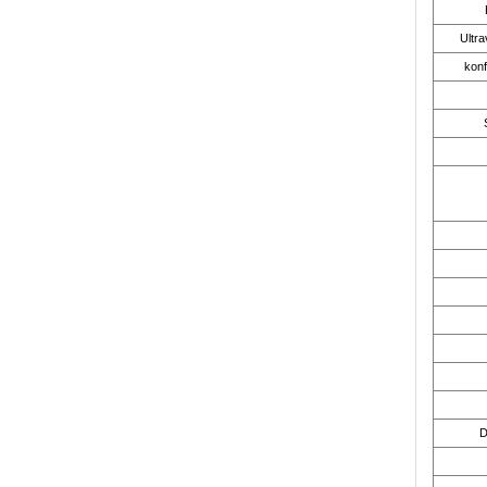
Ultra
kon
D