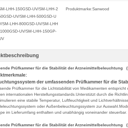
SM-LHH-150GSD-UV/SM-LHH-2
Produktmarke:
Sanwood
50GSD-UV/SM-LHH-500GSD-U
V/SM-LHH-800GSD-UV/SM-LHH
-1000GSD-UV/SM-LHH-150GP-
UV
ktbeschreibung
ende Prüfkammer für die Stabilität der Arzneimittelbeleuchtun
ktmerkmale:
uchtungssystem der umfassenden Prüfkammer für die Stabil
ende Prüfkammer für die Lichtstabilität von Medikamenten entspricht d
en internationalen Herstellungsstandards.Unterstützt durch die Richtlini
imulieren
eine stabile Temperatur, Luftfeuchtigkeit und Lichtverhältniss
eleuchtungssystem oder Außenbeleuchtungssystem zur Auswahl.Modulat
e im Lieferumfang enthalten und unabhängig voneinander steuerbar.
ende Prüfkammer für die Stabilität der Arzneimittelbeleuchtun