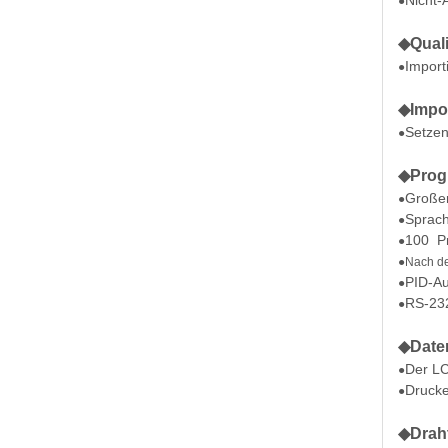
Nicht-
●
◆
Quali
Import
●
◆
Impo
Setzen
●
◆Prog
Großer
●
Sprach
●
100 Pr
●
●Nach de
PID-Au
●
RS-232
●
◆Daten
Der LC
●
Drucke
●
◆Draht