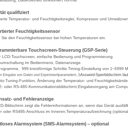
Abtauung, Dauerbetrieb funktioniert normal.
tät qualifiziert
ierte Temperatur- und Feuchtigkeitsregler, Kompressor und Umwälzvent
rtierter Feuchtigkeitssensor
 Sie den Feuchtigkeitssensor bei hohen Temperaturen ein.
rammierbare Touchscreen-Steuerung (GSP-Serie)
 LCD-Touchscreen, einfache Bedienung und Programmierung.
umschaltung im Bedienmenü, Datenanzeige.
ogramme, 999 kreisförmige Schritte.Timing-Einstellung von 1~5999 M
Assword-Sperrbildschirm läuft
r Eingabe von Daten und Experimentparametern, S
to-Tuning-Funktion, Änderung der Temperatur- und Feuchtigkeitsänder
- oder RS-485-Kommunikationsbildschirm;Eingabevorgang am Comput
satz- und Fehleranzeige
D-Bildschirm zeigt die Fehlerinformationen an, wenn das Gerät ausfällt
r oder RS485-Anschluss im Inneren;Temperaturaufzeichnung (optional
loses Alarmsystem (SMS-Alarmsystem) – optional