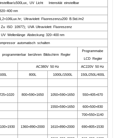
nstellbar/±500Lux, UV Licht Intensität einstellbar
320–400 nm
1,2×106Lux.hr; Ultraviolett Fluoreszenz≥200 B.Std./m2
 Zu ISO 10977); UVA Ultraviolett Fluoreszenz
/ UV Wellenlänge Abdeckung: 320–400 nm
Kompressor automatisch schalten
Programmab
e
 programmierbar berühren Bildschirm Regler
LCD Regler
AC380V 50 Hz
AC220V 50 Hz
500L
800L
1000L/1500L
150L/250L/400L
725×1020
800×590×1650
1050×590×1650
550×405×670
1550×590×1650
600×500×830
700×550×1140
1100×1930
1360×890×2000
1610×890×2000
690×805×1530