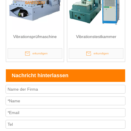
Vibrationsprüfmaschine
Vibrationstestkammer
erkundigen
erkundigen
Nachricht hinterlassen