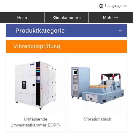
Language
Heim
Klimakammern
Mehr
Produktkategorie
Vibrationsprüfung
Umfassende
Vibrationstisch
Umwelttestkammer EORT-
V/HASS