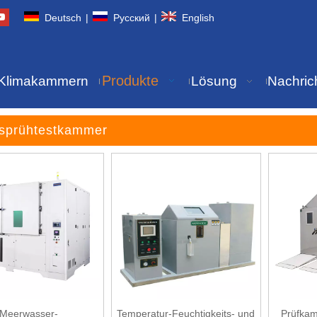
Deutsch
|
Pусский
|
English
Produkte
Klimakammern
Lösung
Nachric
sprühtestkammer
Meerwasser-
Temperatur-Feuchtigkeits- und
Prüfkam