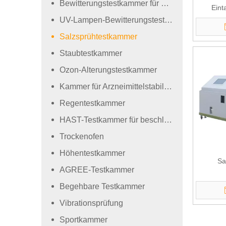
Bewitterungstestkammer für Xenonlampen
Eint
UV-Lampen-Bewitterungstestkammer
Salzsprühtestkammer
Staubtestkammer
Ozon-Alterungstestkammer
Kammer für Arzneimittelstabilitätstests
Regentestkammer
HAST-Testkammer für beschleunigte Alterung
Trockenofen
Höhentestkammer
Sa
AGREE-Testkammer
Begehbare Testkammer
Vibrationsprüfung
Sportkammer