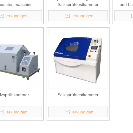
auchtestmaschine
Salzsprühtestkammer
und Luf
Sal
erkundigen
erkundigen
lzsprühkammer
Salzsprühtestkammer
erkundigen
erkundigen