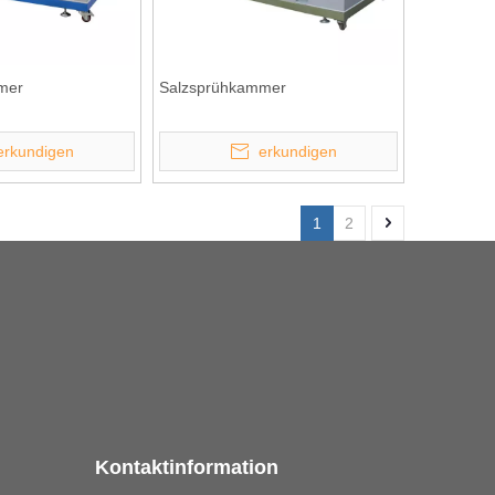
mer
Salzsprühkammer
erkundigen
erkundigen
1
2
Kontaktinformation