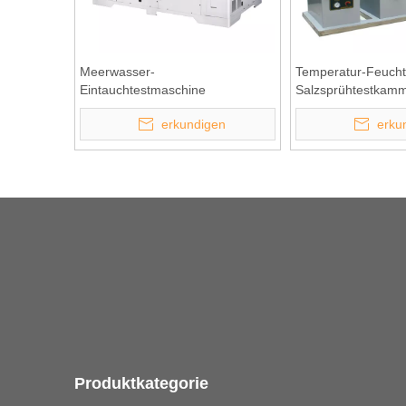
Meerwasser-
Temperatur-Feuchti
Eintauchtestmaschine
Salzsprühtestkam
erkundigen
erku
»
Produktkategorie