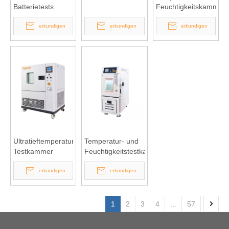
Batterietests
Feuchtigkeitskammer
vom Tischmodell
erkundigen
erkundigen
erkundigen
Ultratieftemperatur-
Temperatur- und
Testkammer
Feuchtigkeitstestkammer
erkundigen
erkundigen
1
2
3
4
...
57