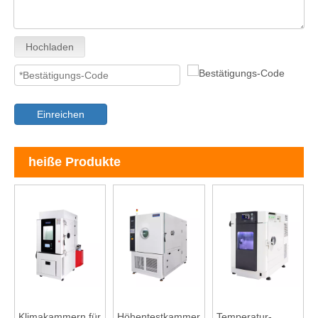
Hochladen
Einreichen
heiße Produkte
Klimakammern für
Höhentestkammer
Temperatur-