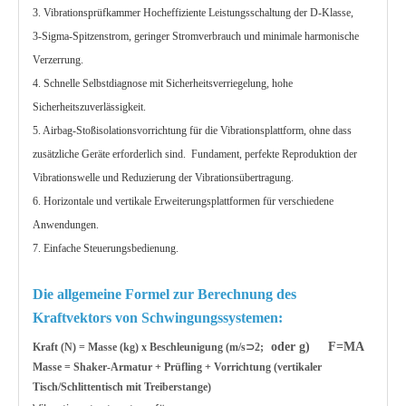
3. Vibrationsprüfkammer Hocheffiziente Leistungsschaltung der D-Klasse,
3-Sigma-Spitzenstrom, geringer Stromverbrauch und minimale harmonische
Verzerrung.
4. Schnelle Selbstdiagnose mit Sicherheitsverriegelung, hohe
Sicherheitszuverlässigkeit.
5. Airbag-Stoßisolationsvorrichtung für die Vibrationsplattform, ohne dass
zusätzliche Geräte erforderlich sind. Fundament, perfekte Reproduktion der
Vibrationswelle und Reduzierung der Vibrationsübertragung.
6. Horizontale und vertikale Erweiterungsplattformen für verschiedene
Anwendungen.
7. Einfache Steuerungsbedienung.
Die allgemeine Formel zur Berechnung des
Kraftvektors von Schwingungssystemen:
oder g) F=MA
Kraft (N) = Masse (kg) x Beschleunigung (m/s
⊃2;
Masse = Shaker-Armatur + Prüfling + Vorrichtung (vertikaler
Tisch/Schlittentisch mit Treiberstange)