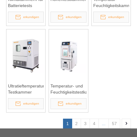
Batterietests
Feuchtigkeitskammer
vom Tischmodell
erkundigen
erkundigen
erkundigen
Ultratieftemperatur-
Temperatur- und
Testkammer
Feuchtigkeitstestkammer
erkundigen
erkundigen
1
2
3
4
...
57