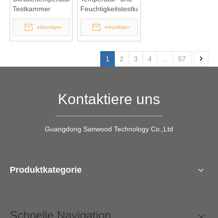
Testkammer
Feuchtigkeitstestkammer
erkundigen
erkundigen
1
2
3
4
...
57
Kontaktiere uns
Guangdong Sanwood Technology Co.,Ltd
Produktkategorie
Schnelle Navigation