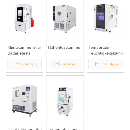
Klimakammern für
Höhentestkammer
Temperatur-
Batterietests
Feuchtigkeitskammer
vom Tischmodell
erkundigen
erkundigen
erkundigen
Ultratieftemperatur-
Temperatur- und