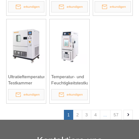
vom Tischmodell
erkundigen
erkundigen
erkundigen
Ultratieftemperatur-
Temperatur- und
Testkammer
Feuchtigkeitstestkammer
erkundigen
erkundigen
1
2
3
4
...
57