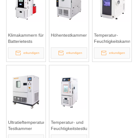
Klimakammern für
Höhentestkammer
Temperatur-
Batterietests
Feuchtigkeitskammer
vom Tischmodell
erkundigen
erkundigen
erkundigen
Ultratieftemperatur-
Temperatur- und
Testkammer
Feuchtigkeitstestkammer