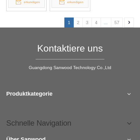
erkundigen
erkundigen
1
2
3
4
...
57
Kontaktiere uns
Guangdong Sanwood Technology Co.,Ltd
Produktkategorie
Schnelle Navigation
Über Sanwood