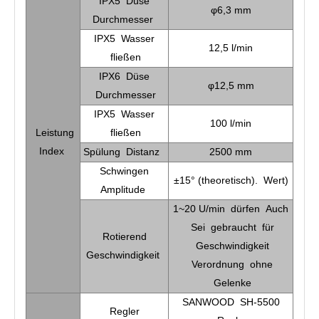
IPX5 Düse
φ6,3 mm
Durchmesser
IPX5 Wasser
12,5 l/min
fließen
IPX6 Düse
φ12,5 mm
Durchmesser
IPX5 Wasser
100 l/min
Leistung
fließen
Index
Spülung Distanz
2500 mm
Schwingen
±15° (theoretisch). Wert)
Amplitude
1~20 U/min dürfen Auch
Sei gebraucht für
Rotierend
Geschwindigkeit
Geschwindigkeit
Verordnung ohne
Gelenke
SANWOOD SH-5500
Regler