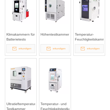
Klimakammern für
Höhentestkammer
Temperatur-
Batterietests
Feuchtigkeitskammer
vom Tischmodell
erkundigen
erkundigen
erkundigen
Ultratieftemperatur-
Temperatur- und
Testkammer
Feuchtigkeitstestkammer