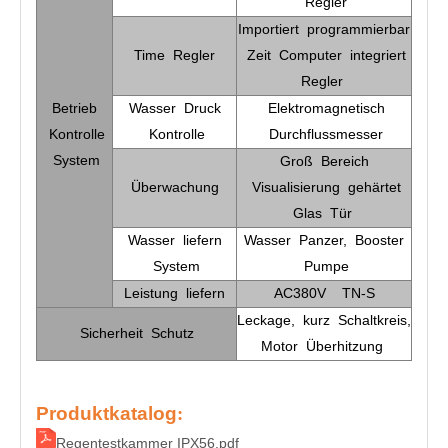
Regler
Importiert programmierbar
Time Regler
Zeit Computer integriert
Regler
Betrieb
Wasser Druck
Elektromagnetisch
Kontrolle
Kontrolle
Durchflussmesser
System
Groß Bereich
Überwachung
Visualisierung gehärtet
Glas Tür
Wasser liefern
Wasser Panzer, Booster
System
Pumpe
Leistung liefern
AC380V TN-S
Leckage, kurz Schaltkreis,
Sicherheit Schutz
Motor Überhitzung
Produktkatalog
:
Regentestkammer IPX56.pdf