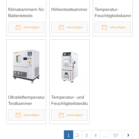
Klimakammern für
Höhentestkammer
Temperatur-
Batterietests
Feuchtigkeitskammer
vom Tischmodell
erkundigen
erkundigen
erkundigen
Ultratieftemperatur-
Temperatur- und
Testkammer
Feuchtigkeitstestkammer
erkundigen
erkundigen
1
2
3
4
...
57