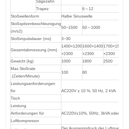
Sägezahn
Trapez
6～12
Stoßwellenform
Halbe Sinuswelle
Stoßspitzenbeschleunigung
50~1500
50～1000
(m/s2)
Stoßimpulsdauer (ms)
3~30
1400×1200
1600×1400
1700×1500
17
Gesamtabmessung (mm)
×2300
×2300
×2300
×2
Gewicht (kg)
1000
1800
2500
28
Max.Stoßrate
100
80
60
(Zeiten/Minute)
Leistungsanforderungen
für
AC220V ± 10 %, 50 Hz, 2 kVA
Tisch
Leistung
Anforderungen für
AC220V±10%, 50Hz, 3kVA oder AC3
Luftkompressor
Der Ausgangsdruck der Luftquelle be