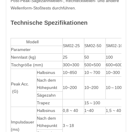
Post-Peak-Sägezahnwellen-, Rechteckwellen- und andere
Wellenform-Stoßtests durchführen.
Technische Spezifikationen
Modell
SM02-25
SM02-50
SM02-100
S
Parameter
Nennlast (kg)
25
50
100
20
Tischgröße (mm)
300×300
500×500
600×600
80
Halbsinus
10~850
10～700
10~300
10
Nach dem
Peak Acc.
Höhepunkt
10~200
10~200
10～100
10
(G)
Sägezahn
Trapez
15～100
15
Halbsinus
0,8 ~ 40
1~40
1,5 ~ 40
2~
Nach dem
Impulsdauer
Höhepunkt
3～18
6~
(ms)