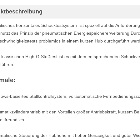
ktbeschreibung
isches horizontales Schocktestsystem ist speziell auf die Anforderung
nutzt das Prinzip der pneumatischen Energiespeichererweiterung.Dur
chwindigkeitstests problemlos in einem kurzen Hub durchgeführt wer
 klassischen High-G-Stoßtest ist es mit dem entsprechenden Schockve
uführen.
male:
ows-basiertes Stallkontrollsystem, vollautomatische Fernbedienungssch
matikzylinderantrieb mit den Vorteilen großer Antriebskraft, kurzem 
ltfreundlich.
matische Steuerung der Hubhöhe mit hoher Genauigkeit und guter Wie