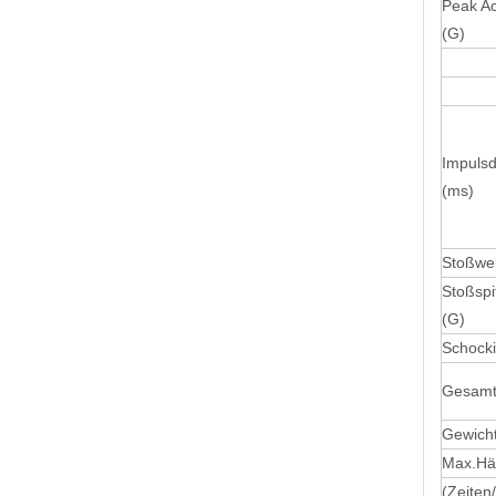
Peak Ac
(G)
Impuls
(ms)
Stoßwe
Stoßspi
(G)
Schock
Gesamt
Gewicht
Max.Häu
(Zeiten