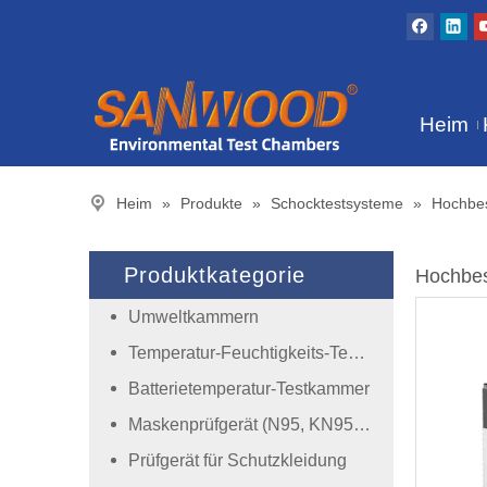
Heim
Heim
»
Produkte
»
Schocktestsysteme
»
Hochbes
Produktkategorie
Hochbes
Umweltkammern
Temperatur-Feuchtigkeits-Testkammer
Batterietemperatur-Testkammer
Maskenprüfgerät (N95, KN95, Einwegmaske)
Prüfgerät für Schutzkleidung