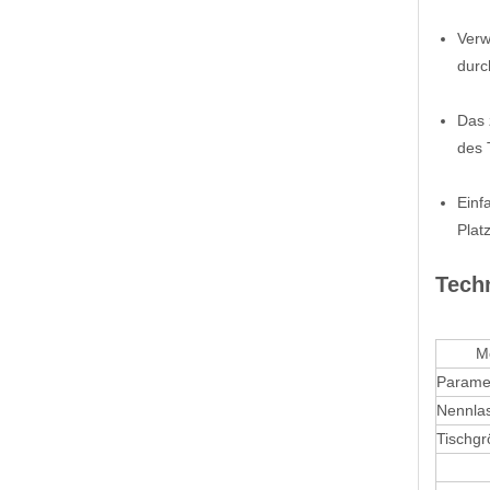
Verw
durc
Das 
des 
Einf
Plat
Tech
Mod
Parame
Nennlas
Tischg