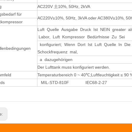
g
AC220V 土10%, 50Hz, 2kVA
gsbedarf für
AC220V±10%, 50Hz, 3kVA oder AC380V±10%, 50H
tkompressor
Luft Quelle Ausgabe Druck Ist NEIN greater a
Labor, Luft Kompressor Bedürfnisse Zu Sei
konfiguriert; Wenn Dort Ist Luft Quelle In Die
llenbedingungen
Schockfrequenz mal,
a dazugehörigen
Der Lufttank muss konfiguriert werden.
umfeld
Temperaturbereich 0 ~ 40℃;Luftfeuchtigkeit ≤ 90 
rds
MIL-STD-810F IEC68-2-27
ge: