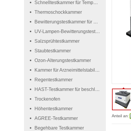
Schnelltestkammer für Temperaturwechsel
Thermoschockkammer
Bewitterungstestkammer für Xenonlampen
UV-Lampen-Bewitterungstestkammer
Salzsprühtestkammer
Staubtestkammer
Ozon-Alterungstestkammer
Kammer für Arzneimittelstabilitätstests
Regentestkammer
HAST-Testkammer für beschleunigte Alterung
Trockenofen
Höhentestkammer
Anteil an:
AGREE-Testkammer
Begehbare Testkammer