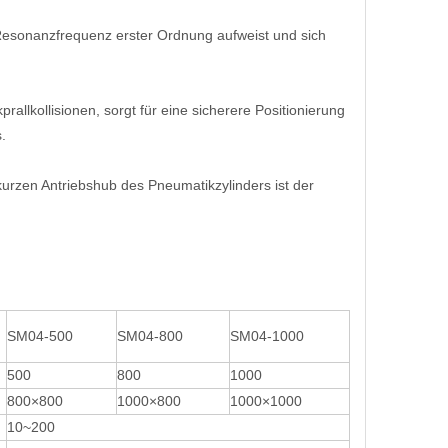
Resonanzfrequenz erster Ordnung aufweist und sich
allkollisionen, sorgt für eine sicherere Positionierung
.
 kurzen Antriebshub des Pneumatikzylinders ist der
SM04-500
SM04-800
SM04-1000
500
800
1000
800×800
1000×800
1000×1000
10~200