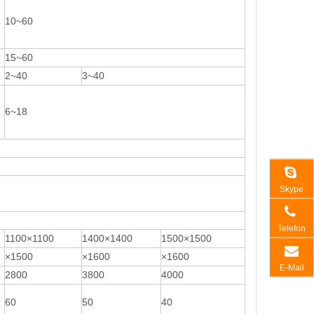
10~60
15~60
2~40
3~40
6~18
Skype
Telefon
1100×1100
1400×1400
1500×1500
×1500
×1600
×1600
E-Mail
2800
3800
4000
60
50
40