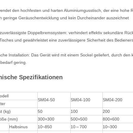
endet den hochfesten und harten Aluminiumgusstisch, der eine hohe 
h geringe Geräuschentwicklung und kein Durcheinander auszeichnet
zuverlässigste Doppelbremssystem: verhindert effektiv sekundäre Rückpr
Tisches und gewährleistet eine zuverlässigere Sicherheit des Bedieners
ache Installation: Das Gerät wird mit einem Sockel geliefert, durch den
zbedarf gering.
nische Spezifikationen
ell
SM04-50
SM04-100
SM04-200
ter
t (kg)
50
100
200
röße (mm)
300×300
500×500
800×600
Halbsinus
10~850
10～700
10~300