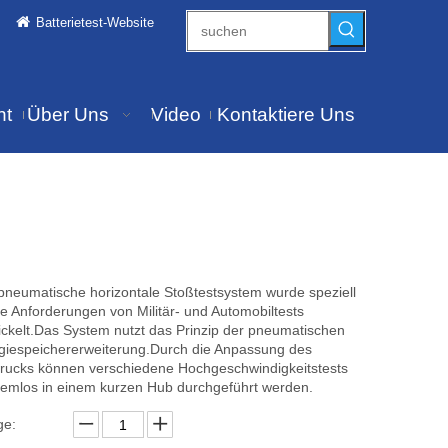
Batterietest-Website
ht
Über Uns
Video
Kontaktiere Uns
pneumatische horizontale Stoßtestsystem wurde speziell
ie Anforderungen von Militär- und Automobiltests
ickelt.Das System nutzt das Prinzip der pneumatischen
giespeichererweiterung.Durch die Anpassung des
drucks können verschiedene Hochgeschwindigkeitstests
lemlos in einem kurzen Hub durchgeführt werden.
e: