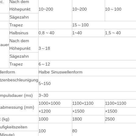
c.
Nach dem
Höhepunkt
10~200
10~200
10～100
Sägezahn
Trapez
15～100
Halbsinus
0,8 ~ 40
1~40
1,5 ~ 40
Nach dem
dauer
Höhepunkt
3～18
Sägezahn
Trapez
6～12
llenform
Halbe Sinuswellenform
tzenbeschleunigung
5~150
impulsdauer (ms)
3~30
1000×1000
1100×1100
1100×1100
abmessung (mm)
×1200
×1500
×1500
 (kg)
1000
1800
2500
figkeitszeiten
100
80
/Minute)