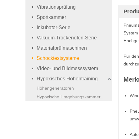
Vibrationsprüfung
Produ
Sportkammer
Pneumat
Inkubator-Serie
System 
Vakuum-Trockenofen-Serie
Hochges
Materialprüfmaschinen
Für den
Schocktestsysteme
durchz
Video- und Bildmesssystem
Hypoxisches Höhentraining
Merk
Höhengeneratoren
Wind
Hypoxische Umgebungskammern (Vollklima).
Pneu
umwe
Auto