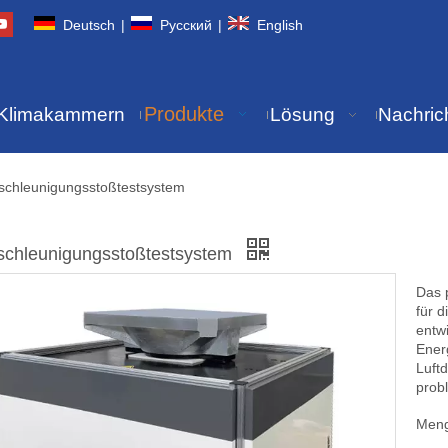
Deutsch
|
Pусский
|
English
Produkte
Klimakammern
Lösung
Nachric
chleunigungsstoßtestsystem
chleunigungsstoßtestsystem
Das 
für d
entw
Ener
Luft
prob
Meng