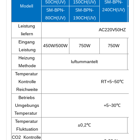
50CH(UV)
150CH(UV)
SM-BPN-
30C
Modell
240CH(UV)
SM-BPN-
SM-BPN-
SM-
80CH(UV)
190CH(UV)
80C
Leistung
AC220V50HZ
liefern
Eingang
450W/500W
750W
750W
250W
Leistung
Heizung
luftummantelt
w
Methode
Temperatur
Kontrolle
RT+5~50℃
Reichweite
Betriebs
Umgebungs
+5~30℃
Temperatur
Temperatur
±0,2℃
Fluktuation
CO2 Kontrolle