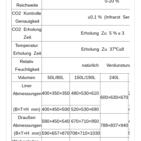
0-20 %
Reichweite
CO2 Kontrolle
±0,1 % (Infrarot Sensor)
Genauigkeit
CO2 Erholung
Erholung Zu 5 % ≤ 3 Minu
Zeit
Temperatur
Erholung Zu 37℃≤8 Minu
Erholung Zeit
Relativ
natürlich Verdunstung≥90
Feuchtigkeit
Volumen
50L/80L
150L/190L
240L
26
Liner
400×350×350
480×530×610
290×2
Abmessungen
600×630×670
(B×T×H mm)
400×450×500
520×530×690
400×4
Draußen
580×450×540
670×710×950
440×4
Abmessungen
788×837×940
(B×T×H mm)
590×657×870
708×710×1030
550×5