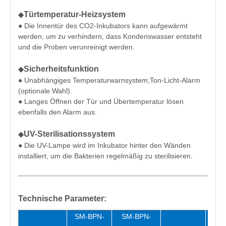
Türtemperatur-Heizsystem
◆
● Die Innentür des CO2-Inkubators kann aufgewärmt
werden, um zu verhindern, dass Kondenswasser entsteht
und die Proben verunreinigt werden.
Sicherheitsfunktion
◆
● Unabhängiges Temperaturwarnsystem;Ton-Licht-Alarm
(optionale Wahl).
● Langes Öffnen der Tür und Übertemperatur lösen
ebenfalls den Alarm aus.
UV-Sterilisationssystem
◆
● Die UV-Lampe wird im Inkubator hinter den Wänden
installiert, um die Bakterien regelmäßig zu sterilisieren.
Technische Parameter:
SM-BPN-
SM-BPN-
SM-