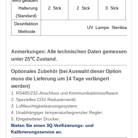
Wird geladen
Halterung
2 Stck
2 Stck
3 Stck
2 
(Standard)
Desinfektion
UV Lampe Sterilisation
Methode
Anmerkungen: Alle technischen Daten gemessen
unter 25
℃
Zustand.
Optionales Zubehör (bei Auswahl dieser Option
muss die Lieferung um 14 Tage verlängert
werden)
1. RS485/232-Anschluss und Kommunikationssoftware;
2. Spezielles CO2-Reduzierventil;
3. Luftfeuchtigkeitsanzeigesystem;
4. Unabhängiger temperaturbegrenzter Regler;
5. Eingebetteter Drucker;
Bieten Sie einen 3Q-Verifizierungs- und
Kalibrierungsservice an.