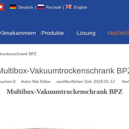
Deutsch
|
Pусский
|
English
Nachric
Klimakammern
Produkte
Lösung
trockenschrank BPZ
Multibox-Vakuumtrockenschrank BP
suchen:
0
Autor:Site Editor veröffentlichen Zeit: 2018-01-12 Herk
Multibox-Vakuumtrockenschrank BPZ