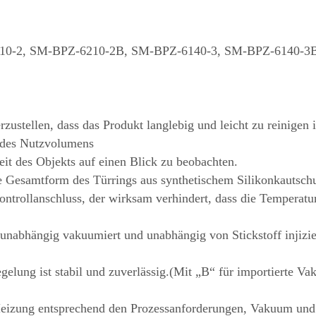
10-2, SM-BPZ-6210-2B, SM-BPZ-6140-3, SM-BPZ-6140-3
zustellen, dass das Produkt langlebig und leicht zu reinigen i
des Nutzvolumens
eit des Objekts auf einen Blick zu beobachten.
ie Gesamtform des Türrings aus synthetischem Silikonkautsch
ntrollanschluss, der wirksam verhindert, dass die Temperatur
unabhängig vakuumiert und unabhängig von Stickstoff injizier
ung ist stabil und zuverlässig.(Mit „B“ für importierte 
Heizung entsprechend den Prozessanforderungen, Vakuum und S