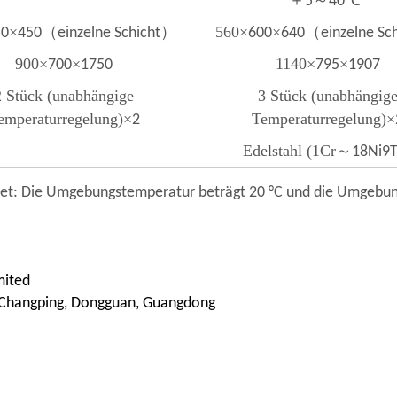
＋
～
℃
5
40
×
（
）
560
×
×
（
50
450
einzelne Schicht
600
640
einzelne Sc
900
×
×
1140
×
×
700
1750
795
1907
2 Stück (unabhängige
3 Stück (unabhängig
emperaturregelung)
×
Temperaturregelung)
×
2
Edelstahl (1Cr
～
18Ni9T
et: Die Umgebungstemperatur beträgt 20 °C und die Umgebungs
mited
, Changping, Dongguan, Guangdong