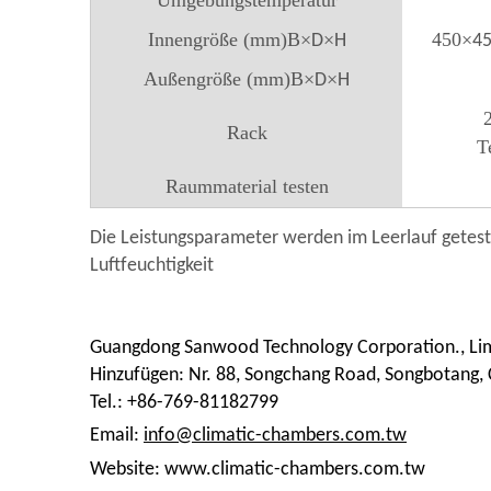
Umgebungstemperatur
Innengröße (mm)B
×
×
450
×
D
H
4
Außengröße (mm)B
×
×
D
H
Rack
T
Raummaterial testen
Die Leistungsparameter werden im Leerlauf getest
Luftfeuchtigkeit
Guangdong Sanwood Technology Corporation., Li
Hinzufügen: Nr. 88, Songchang Road, Songbotang
Tel.: +86-769-81182799
Email:
info@climatic-chambers.com.tw
Website: www.climatic-chambers.com.tw