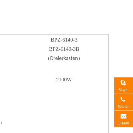
BPZ-6140-3
BPZ-6140-3B
（
）
Dreierkasten
2100W
Skype
Telefon
p
E-Mail