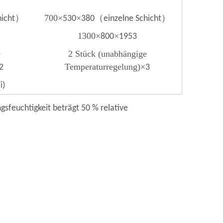
）
700
×
×
（
）
hicht
530
380
einzelne Schicht
1300
×
×
800
1953
e
2 Stück (unabhängige
Temperaturregelung)
×
2
3
i)
feuchtigkeit beträgt 50 % relative