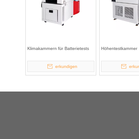
Klimakammern für Batterietests
Höhentestkammer
erkundigen
erku
»