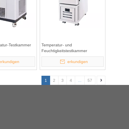
eratur-Testkammer
Temperatur- und
Feuchtigkeitstestkammer
erkundigen
erkundigen
1
2
3
4
...
57